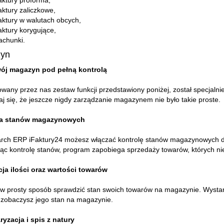
ktury proforma,
ktury zaliczkowe,
ktury w walutach obcych,
ktury korygujące,
achunki.
yn
j magazyn pod pełną kontrolą
wany przez nas zestaw funkcji przedstawiony poniżej, został specjalni
j się, że jeszcze nigdy zarządzanie magazynem nie było takie proste.
la stanów magazynowych
ch ERP iFaktury24 możesz włączać kontrolę stanów magazynowych dla
jąc kontrolę stanów, program zapobiega sprzedaży towarów, których n
ja ilości oraz wartości towarów
 prosty sposób sprawdzić stan swoich towarów na magazynie. Wystarcz
 zobaczysz jego stan na magazynie.
ryzacja i spis z natury