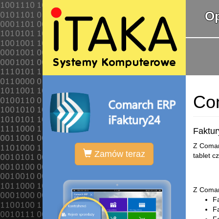
O
Co
Faktur
Z Comar
Zamów teraz
tablet c
Z Comar
Fa
F