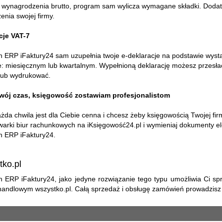
i wynagrodzenia brutto, program sam wylicza wymagane składki. Doda
nia swojej firmy.
cje VAT-7
 ERP iFaktury24 sam uzupełnia twoje e-deklaracje na podstawie wysta
e: miesięcznym lub kwartalnym. Wypełnioną deklarację możesz przesł
lub wydrukować.
wój czas, księgowość zostawiam profesjonalistom
ażda chwila jest dla Ciebie cenna i chcesz żeby księgowością Twojej firm
warki biur rachunkowych na iKsięgowość24.pl i wymieniaj dokumenty 
 ERP iFaktury24.
ko.pl
 ERP iFaktury24, jako jedyne rozwiązanie tego typu umożliwia Ci s
 handlowym wszystko.pl. Całą sprzedaż i obsługę zamówień prowadzis