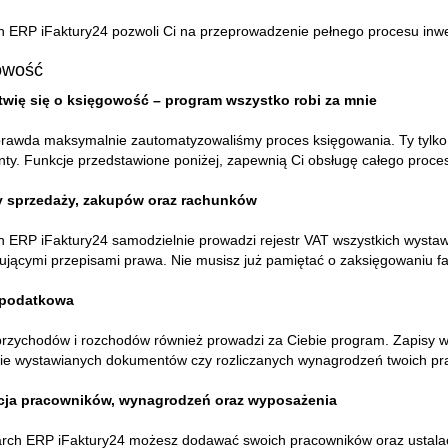
ERP iFaktury24 pozwoli Ci na przeprowadzenie pełnego procesu inwenta
owość
twię się o księgowość – program wszystko robi za mnie
prawda maksymalnie zautomatyzowaliśmy proces księgowania. Ty tylko 
ty. Funkcje przedstawione poniżej, zapewnią Ci obsługę całego proce
y sprzedaży, zakupów oraz rachunków
 ERP iFaktury24 samodzielnie prowadzi rejestr VAT wszystkich wysta
jącymi przepisami prawa. Nie musisz już pamiętać o zaksięgowaniu fak
 podatkowa
przychodów i rozchodów również prowadzi za Ciebie program. Zapisy 
ie wystawianych dokumentów czy rozliczanych wynagrodzeń twoich pr
cja pracowników, wynagrodzeń oraz wyposażenia
ch ERP iFaktury24 możesz dodawać swoich pracowników oraz ustalać