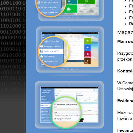
Fa
Fa
Fa
Fa
R
Magaz
Mam swó
Przygoto
przekona
Kontro
W Comar
Ustawia
Ewidenc
Możesz w
towarze
Inwenta