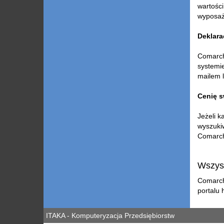
wartośc
wyposaże
Deklara
Comarch
systemi
mailem 
Cenię s
Jeżeli k
wyszuki
Comarch
Wszyst
Comarch
portalu
ITAKA - Komputeryzacja Przedsiębiorstw