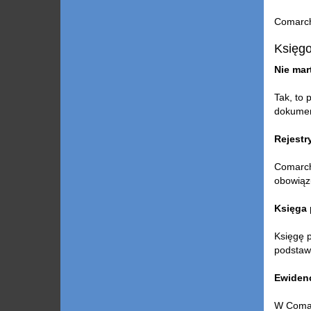
Comarch 
Księg
Nie mar
Tak, to 
dokumen
Rejestr
Comarch
obowiązu
Księga
Księgę 
podstaw
Ewiden
W Comar